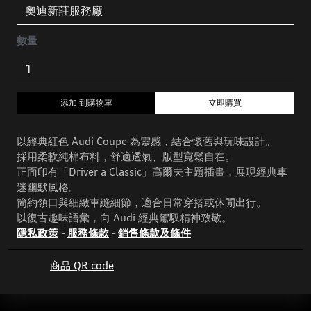
數量
添加 到購物車
立即購買
以經典紅色 Audi Coupe 為靈感，結合懷舊與玩味設計。
採用柔軟純棉布料，舒適透氣、版型寬鬆自在。
正面印有「Driver a Classic」高爾夫主題插畫，展現經典車
迷幽默風格。
簡約領口與細緻車縫細節，適合日常穿搭或休閒出行。
以復古趣味語彙，向 Audi 經典駕馭精神致敬。
隱私政策
-
服務條款
-
銷售條款及條件
商品 QR code