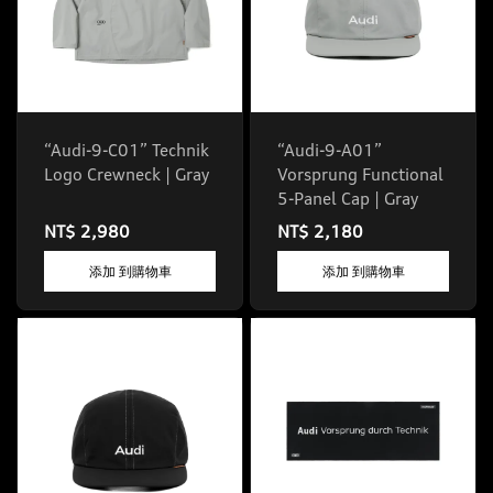
“Audi-9-C01” Technik
“Audi-9-A01”
Logo Crewneck | Gray
Vorsprung Functional
5-Panel Cap | Gray
NT$ 2,980
NT$ 2,180
添加 到購物車
添加 到購物車