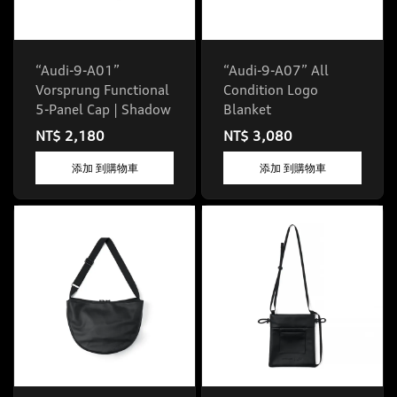
“Audi-9-A01”
“Audi-9-A07” All
Vorsprung Functional
Condition Logo
5-Panel Cap | Shadow
Blanket
NT$ 2,180
NT$ 3,080
添加 到購物車
添加 到購物車