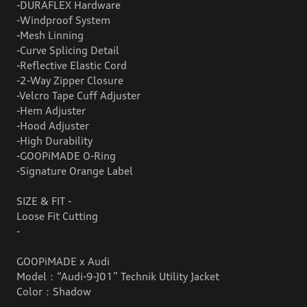
-DURAFLEX Hardware
-Windproof System
-Mesh Linning
-Curve Splicing Detail
-Reflective Elastic Cord
-2-Way Zipper Closure
-Velcro Tape Cuff Adjuster
-Hem Adjuster
-Hood Adjuster
-High Durability
-GOOPiMADE O-Ring
-Signature Orange Label
SIZE & FIT -
Loose Fit Cutting
-
GOOPiMADE x Audi
Model：“Audi-9-J01” Technik Utility Jacket
Color：Shadow