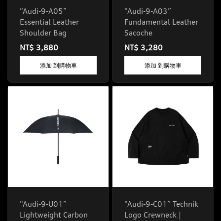
“Audi-9-A05”
“Audi-9-A03”
Essential Leather
Fundamental Leather
Shoulder Bag
Sacoche
NT$ 3,880
NT$ 3,280
添加 到購物車
添加 到購物車
“Audi-9-U01”
“Audi-9-C01” Technik
Lightweight Carbon
Logo Crewneck |