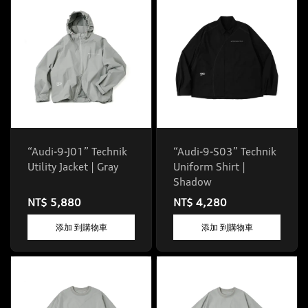
“Audi-9-J01” Technik
“Audi-9-S03” Technik
Utility Jacket | Gray
Uniform Shirt |
Shadow
NT$ 5,880
NT$ 4,280
添加 到購物車
添加 到購物車