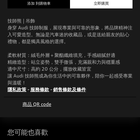
添加 到購物車
立即購買
技師熊 | 吊飾
身穿 Audi 技師制服，展現專業與可靠的形象，將品牌精神注
入可愛造型。無論是汽車迷的收藏品，或是送給親友的貼心
禮物，都是獨具風格的選擇。
柔軟材質：絨毛外層＋聚酯纖維填充，手感細膩舒適
精緻造型：站立姿勢，雙手微張，充滿親和力與穩重感
適中尺寸：高約 20 公分，擺放收藏皆宜
讓 Audi 技師熊成為你生活中的可靠夥伴，陪你一起感受專業
與溫暖！
隱私政策
-
服務條款
-
銷售條款及條件
商品 QR code
您可能也喜歡