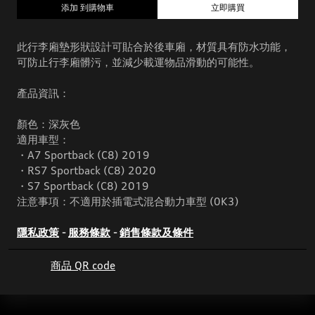
添加 到購物車
立即購買
此行李廂墊形狀設計可貼合於後車廂，材質具有防水功能，
可防止行李廂髒污，並減少載運物品滑動的可能性。
產品資訊：
顏色：深灰色
適用車型：
・A7 Sportback (C8) 2019
・RS7 Sportback (C8) 2020
・S7 Sportback (C8) 2019
注意事項：不適用於插電式混合動力車型 (0K3)
隱私政策
-
服務條款
-
銷售條款及條件
商品 QR code