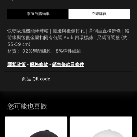
添加 到購物車
立即購買
快乾吸濕機能棒球帽 | 側邊與後側打孔 | 背側垂直橘飾條 | 帽
前緣與後側金屬扣附有低調 Audi 四環標誌 | 尺碼可調整 (約
55-59 cm)
材質： 92%聚酯纖維、8%彈性纖維
隱私政策
-
服務條款
-
銷售條款及條件
商品 QR code
您可能也喜歡