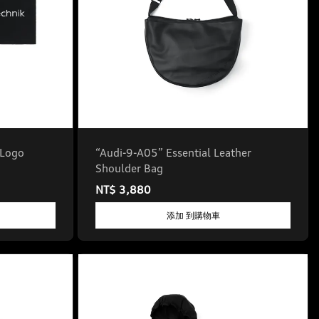
 Logo
“Audi-9-A05” Essential Leather
Shoulder Bag
NT$ 3,880
添加 到購物車