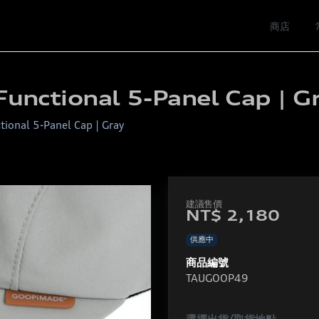
商店
unctional 5-Panel Cap | G
ional 5-Panel Cap | Gray
NT$ 2,180
供應中
商品編號
TAUGOOP49