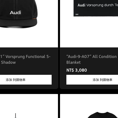
1” Vorsprung Functional 5-
“Audi-9-A07” All Condition
| Shadow
Blanket
NT$ 3,080
添加 到購物車
添加 到購物車