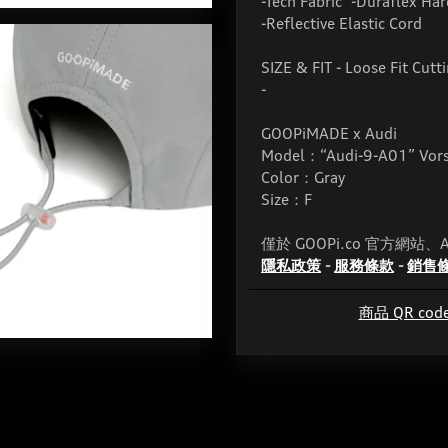
-Tech Fabric -Duraflex Ha
-Reflective Elastic Cord
SIZE & FIT - Loose Fit Cutt
-
GOOPiMADE x Audi
Model：“Audi-9-A01” Vorsp
Color：Gray
Size：F
僅於 GOOPi.co 官方網站
隱私政策
-
服務條款
-
銷售
商品 QR cod