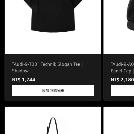
“Audi-9-T03” Technik Slogan Tee |
“Audi-9-A0
Shadow
Panel Cap 
NT$ 1,744
NT$ 2,180
添加 到購物車