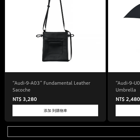
“Audi-9-A03” Fundamental Leather
“Audi-9-U0
Sacoche
Umbrella
NT$ 3,280
NT$ 2,480
添加 到購物車