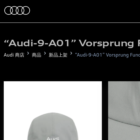
“Audi-9-A01” Vorsprung F
Audi 商店
商品
新品上架
“Audi-9-A01” Vorsprung Funct