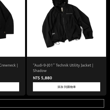
Crewneck |
“Audi-9-J01” Technik Utility Jacket |
Shadow
NT$ 5,880
添加 到購物車